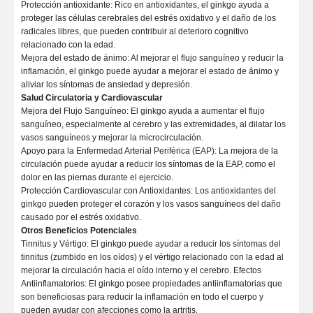
Protección antioxidante: Rico en antioxidantes, el ginkgo ayuda a
proteger las células cerebrales del estrés oxidativo y el daño de los
radicales libres, que pueden contribuir al deterioro cognitivo
relacionado con la edad.
Mejora del estado de ánimo: Al mejorar el flujo sanguíneo y reducir la
inflamación, el ginkgo puede ayudar a mejorar el estado de ánimo y
aliviar los síntomas de ansiedad y depresión.
Salud Circulatoria y Cardiovascular
Mejora del Flujo Sanguíneo: El ginkgo ayuda a aumentar el flujo
sanguíneo, especialmente al cerebro y las extremidades, al dilatar los
vasos sanguíneos y mejorar la microcirculación.
Apoyo para la Enfermedad Arterial Periférica (EAP): La mejora de la
circulación puede ayudar a reducir los síntomas de la EAP, como el
dolor en las piernas durante el ejercicio.
Protección Cardiovascular con Antioxidantes: Los antioxidantes del
ginkgo pueden proteger el corazón y los vasos sanguíneos del daño
causado por el estrés oxidativo.
Otros Beneficios Potenciales
Tinnitus y Vértigo: El ginkgo puede ayudar a reducir los síntomas del
tinnitus (zumbido en los oídos) y el vértigo relacionado con la edad al
mejorar la circulación hacia el oído interno y el cerebro. Efectos
Antiinflamatorios: El ginkgo posee propiedades antiinflamatorias que
son beneficiosas para reducir la inflamación en todo el cuerpo y
pueden ayudar con afecciones como la artritis.