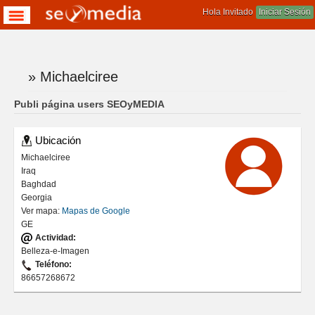
Hola Invitado
Iniciar Sesión
» Michaelciree
Te encuentras aqui
Publi página users SEOyMEDIA
Ubicación
Michaelciree
Iraq
Baghdad
Georgia
Ver mapa:
Mapas de Google
GE
Actividad:
Belleza-e-Imagen
Teléfono:
86657268672