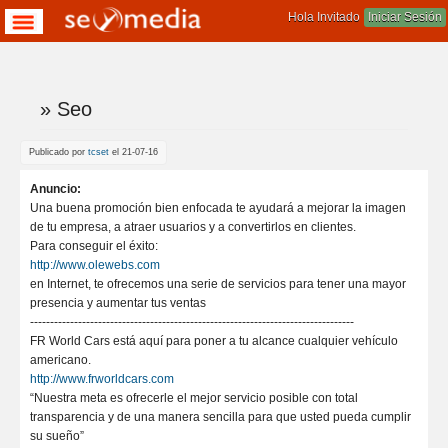
Hola Invitado
Iniciar Sesión
» Seo
Te encuentras aqui
Publicado por
tcset
el 21-07-16
Anuncio:
Una buena promoción bien enfocada te ayudará a mejorar la imagen
de tu empresa, a atraer usuarios y a convertirlos en clientes.
Para conseguir el éxito:
http://www.olewebs.com
en Internet, te ofrecemos una serie de servicios para tener una mayor
presencia y aumentar tus ventas
---------------------------------------------------------------------------------
FR World Cars está aquí para poner a tu alcance cualquier vehículo
americano.
http://www.frworldcars.com
“Nuestra meta es ofrecerle el mejor servicio posible con total
transparencia y de una manera sencilla para que usted pueda cumplir
su sueño”​