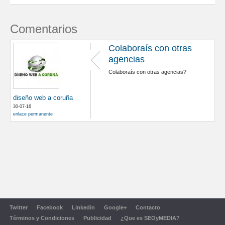
Comentarios
Colaboraís con otras
agencias
Colaboraís con otras agencias?
diseño web a coruña
30-07-16
enlace permanente
Twitter
Facebook
Linkedin
Google+
Contacto
Términos y Condiciones
Publicidad
¿Que es SEOyMEDIA?