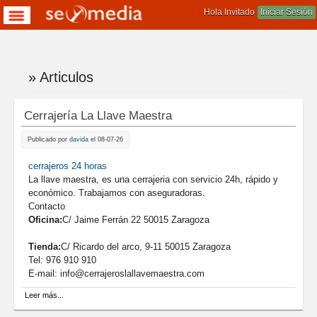
Hola Invitado
Iniciar Sesión
» Articulos
Te encuentras aqui
Cerrajería La Llave Maestra
Publicado por
davida
el 08-07-26
cerrajeros 24 horas
La llave maestra, es una cerrajeria con servicio 24h, rápido y
económico. Trabajamos con aseguradoras.
Contacto
Oficina:
C/ Jaime Ferrán 22 50015 Zaragoza
Tienda:
C/ Ricardo del arco, 9-11 50015 Zaragoza
Tel: 976 910 910
E-mail: info@cerrajeroslallavemaestra.com
sobre Cerrajería La Llave Maestra
Leer más...