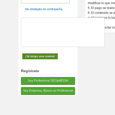
modificar lo que c
5. El pago se reali
He olvidado mi contraseña
6. El contenido se 
publicaciones lo h
Podéis contactar c
Registrate
Soy Profesional SEOyMEDIA
Soy Empresa, Busco un Profesional