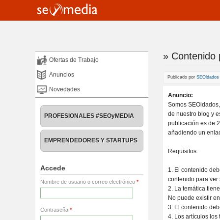
» Contenido 
Te encuentra
Ofertas de Trabajo
Anuncios
Publicado por
SEOldados
Novedades
Anuncio:
Somos SEOldados, u
de nuestro blog y 
PROFESIONALES #SEOyMEDIA
publicación es de 2
añadiendo un enla
EMPRENDEDORES Y STARTUPS
Requisitos:
Accede
1. El contenido deb
contenido para ver
Nombre de usuario o correo electrónico
*
2. La temática tie
No puede existir en
3. El contenido deb
Contraseña
*
4. Los artículos l