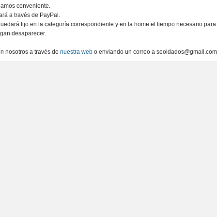
reamos conveniente.
zará a través de PayPal.
quedará fijo en la categoría correspondiente y en la home el tiempo necesario para
agan desaparecer.
on nosotros a través de
nuestra web
o enviando un correo a seoldados@gmail.com