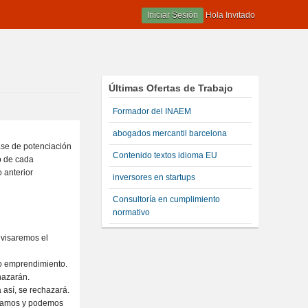
Iniciar Sesión
Hola Invitado
Últimas Ofertas de Trabajo
Formador del INAEM
abogados mercantil barcelona
se de potenciación
Contenido textos idioma EU
o de cada
 anterior
inversores en startups
Consultoría en cumplimiento
normativo
revisaremos el
 o emprendimiento.
hazarán.
 así, se rechazará.
uscamos y podemos