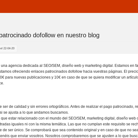
patrocinado dofollow en nuestro blog
s aqui
el 22-04-20
na agencia dedicada al SEO/SEM, diseño web y marketing digital. Estamos en fa
estamos ofreciendo enlaces patrocinados dofollow hacia vuestras páginas. El preci
0€ para nuevas publicaciones y 10€ en caso de que se quiera modificar un artículo
ce.
e ser de calidad y sin errores ortográficos. Antes de realizar el pago patrocinado, 
 si se ajusta a lo que andamos buscamos.
ne que estar relacionado con el mundo del SEO/SEM, marketing digital, diseño web
tradas iguales ni con la misma temática. Las que no cumplan este requisito se rec
e de ser único. Se comprobará que sea contenido original y en caso de que no sea
os tenéis que enviar vosotros. Nosotros comprobaremos que se ajusten a lo que b