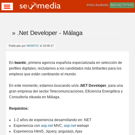
Hola Invitado
Iniciar Sesión
» .Net Developer - Málaga
Te encuentras aqui
Publicado por
IWANTIC
el 19-09-17
En
Iwantic
, primera agencia española especializada en selección de
perfiles digitales, reclutamos a los candidatos más brillantes para los
empleos que están cambiando el mundo.
En este momento, estamos buscando un/a
.NET Developer
, para una
gran empresa del sector Telecomunicaciones, Eficiencia Energética y
Consultoría situada en Málaga.
Requisitos:
1-2 años de experiencia desarrollando en .NET
Experiencia con
asp.net
MVC,
asp.net
webapi
Experiencia Html5, Jquery, angularjs, Ajax