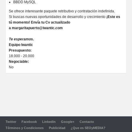
BBDD MySQL
Se ofrece interesante paquete retributivo y contratación indefinida.
Si buscas nuevas oportunidades de desarrollo y crecimiento
¡Este es
tú momento! Envía tu Cv actualizado
a margaritapuerto@iwantic.com
Te esperamos.
Equipo Iwantic
Presupuesto:
18.000 - 20.000
Negociable:
No
Twitter
Facebook
Linkedin
Google+
Contacto
Términos y Condiciones
Publicidad
¿Que es SEOyMEDIA?