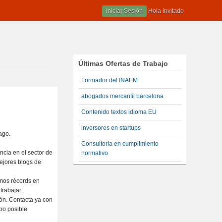
Iniciar Sesión
Hola Invitado
Últimas Ofertas de Trabajo
Formador del INAEM
abogados mercantil barcelona
Contenido textos idioma EU
inversores en startups
ago.
Consultoría en cumplimiento
ncia en el sector de
normativo
ejores blogs de
imos récords en
trabajar.
ón. Contacta ya con
po posible