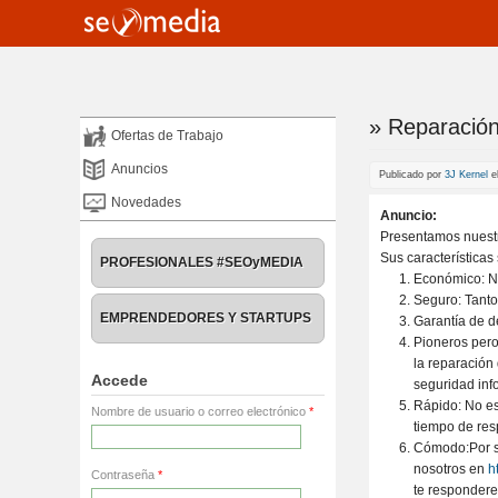
» Reparación
Te encuentra
Ofertas de Trabajo
Anuncios
Publicado por
3J Kernel
el
Novedades
Anuncio:
Presentamos nuestr
Sus características
PROFESIONALES #SEOyMEDIA
Económico: No
Seguro: Tanto
EMPRENDEDORES Y STARTUPS
Garantía de d
Pioneros pero
la reparación
Accede
seguridad inf
Rápido: No es
Nombre de usuario o correo electrónico
*
tiempo de resp
Cómodo:Por su
nosotros en
​
Contraseña
*
te responder