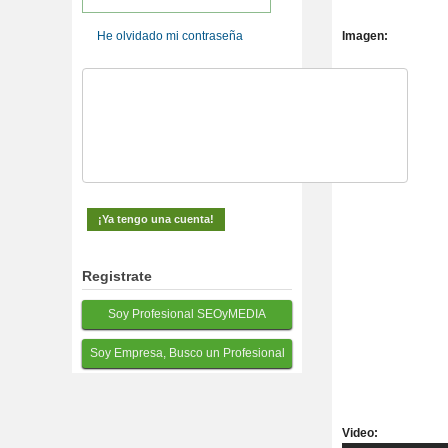
He olvidado mi contraseña
Imagen:
Registrate
Soy Profesional SEOyMEDIA
Soy Empresa, Busco un Profesional
Video: