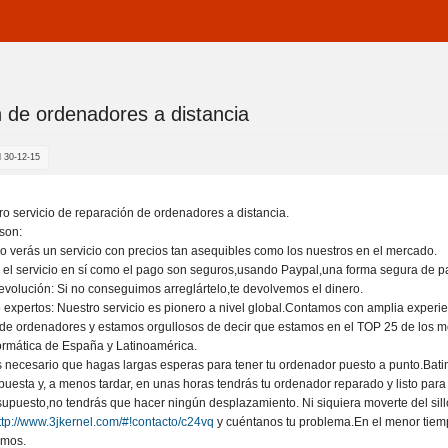
 de ordenadores a distancia
s aqui
 30-12-15
o servicio de reparación de ordenadores a distancia.
 son:
 verás un servicio con precios tan asequibles como los nuestros en el mercado.
 el servicio en sí como el pago son seguros,usando Paypal,una forma segura de p
evolución: Si no conseguimos arreglártelo,te devolvemos el dinero.
 expertos: Nuestro servicio es pionero a nivel global.Contamos con amplia experie
 de ordenadores y estamos orgullosos de decir que estamos en el TOP 25 de los m
ormática de España y Latinoamérica.
 necesario que hagas largas esperas para tener tu ordenador puesto a punto.Bat
uesta y, a menos tardar, en unas horas tendrás tu ordenador reparado y listo para 
puesto,no tendrás que hacer ningún desplazamiento. Ni siquiera moverte del sill
http://www.3jkernel.com/#!contacto/c24vq
y cuéntanos tu problema.En el menor tiem
emos.