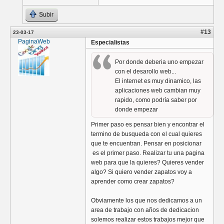
Subir
#13
23-03-17
PaginaWebVenezuela
Especialistas
Por donde deberia uno empezar
con el desarollo web...
El internet es muy dinamico, las
aplicaciones web cambian muy
rapido, como podría saber por
donde empezar
Primer paso es pensar bien y encontrar el
termino de busqueda con el cual quieres
que te encuentran. Pensar en posicionar
es el primer paso. Realizar tu una pagina
web para que la quieres? Quieres vender
algo? Si quiero vender zapatos voy a
aprender como crear zapatos?
Obviamente los que nos dedicamos a un
area de trabajo con años de dedicacion
solemos realizar estos trabajos mejor que