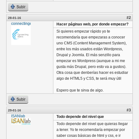
Subir
#2
28-01-16
connectingedots
Hacer páginas web, por donde empezar?
Si quieres empezar rápido yo te
recomendaría que empezaras a conocer
uno CMS (Content Management System),
entre los más usados están Wordpress,
Drupal y Joomla. El más senzillo para
empezar es Wordpress (aunque a mi me
gusta más Drupal, pero esto va a gustos).
Otra cosa que denberías hacer es estudiar
algo de HTML5 y CSS, te será muy útil
Espero que te sirva de algo.
Subir
#3
29-01-16
ISANlab
Todo depende del nivel que
Todo depende del nivel que quieras llegar
a tener. Yo te recomendaría empezar por
saber cosas básicas de html y css, e ir