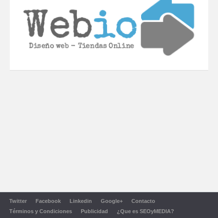
Twitter
Facebook
Linkedin
Google+
Contacto
Términos y Condiciones
Publicidad
¿Que es SEOyMEDIA?