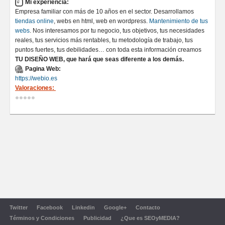
Mi experiencia:
Empresa familiar con más de 10 años en el sector. Desarrollamos
tiendas online
, webs en html, web en wordpress.
Mantenimiento de tus
webs
. Nos interesamos por tu negocio, tus objetivos, tus necesidades
reales, tus servicios más rentables, tu metodología de trabajo, tus
puntos fuertes, tus debilidades… con toda esta información creamos
TU DISEÑO WEB, que hará que seas diferente a los demás.
Pagina Web:
https://webio.es
Valoraciones:
Twitter
Facebook
Linkedin
Google+
Contacto
Términos y Condiciones
Publicidad
¿Que es SEOyMEDIA?