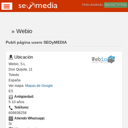
Hola Invitado
Iniciar Sesión
» Webio
Te encuentras aqui
Publi página users SEOyMEDIA
Ubicación
Webio, S.L.
Don Quijote, 11
Toledo
España
Ver mapa:
Mapas de Google
ES
Antigüedad:
5-10 años
Teléfono:
609938258
Atiendo Whatsapp:
Si