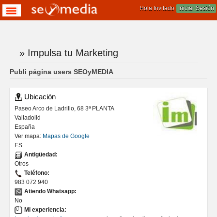
Hola Invitado
Iniciar Sesión
» Impulsa tu Marketing
Te encuentras aqui
Publi página users SEOyMEDIA
Ubicación
Paseo Arco de Ladrillo, 68 3ª PLANTA
Valladolid
España
Ver mapa:
Mapas de Google
ES
Antigüedad:
Otros
Teléfono:
983 072 940
Atiendo Whatsapp:
No
Mi experiencia: