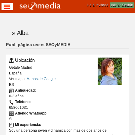
Hola Invitado
Iniciar Sesión
» Alba
Te encuentras aqui
Publi página users SEOyMEDIA
Ubicación
Getafe
Madrid
España
Ver mapa:
Mapas de Google
ES
Antigüedad:
0-3 años
Teléfono:
658061031
Atiendo Whatsapp:
Si
Mi experiencia:
Soy una persona joven y dinámica con más de dos años de