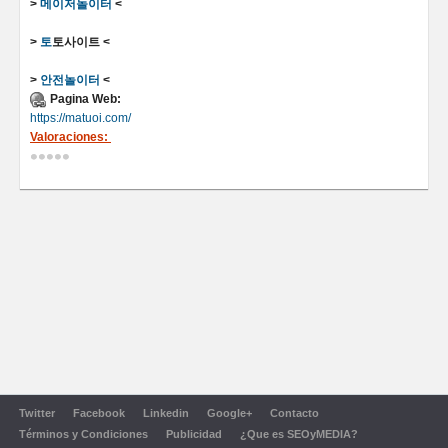
>
메이저놀이터
<
>
토
토사이트 <
>
안전
놀이터
<
Pagina Web:
https://matuoi.com/
Valoraciones:
Twitter
Facebook
Linkedin
Google+
Contacto
Términos y Condiciones
Publicidad
¿Que es SEOyMEDIA?