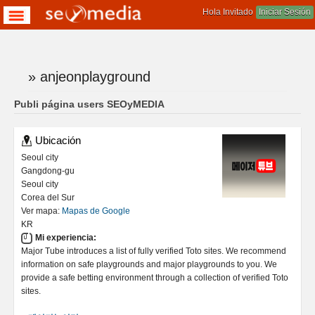
Hola Invitado
Iniciar Sesión
» anjeonplayground
Te encuentras aqui
Publi página users SEOyMEDIA
Ubicación
Seoul city
Gangdong-gu
Seoul city
Corea del Sur
Ver mapa:
Mapas de Google
KR
Mi experiencia:
Major Tube introduces a list of fully verified Toto sites. We recommend
information on safe playgrounds and major playgrounds to you. We
provide a safe betting environment through a collection of verified Toto
sites.