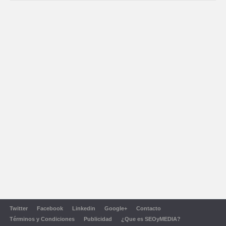
Twitter
Facebook
Linkedin
Google+
Contacto
Términos y Condiciones
Publicidad
¿Que es SEOyMEDIA?