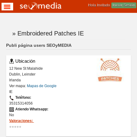
Hola Invitado
Iniciar Sesión
» Embroidered Patches IE
Te encuentras aqui
Publi página users SEOyMEDIA
Ubicación
12 New St Malahide
Dublin, Leinster
Irlanda
Ver mapa:
Mapas de Google
IE
Teléfono:
35315314056
Atiendo Whatsapp:
No
Valoraciones: