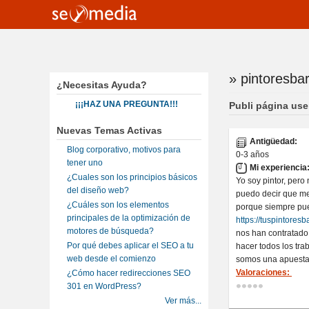
» pintoresba
Te encuentra
¿Necesitas Ayuda?
¡¡¡HAZ UNA PREGUNTA!!!
Publi página us
Nuevas Temas Activas
Antigüedad:
Blog corporativo, motivos para
0-3 años
tener uno
Mi experiencia
¿Cuales son los principios básicos
Yo soy pintor, pero
del diseño web?
puedo decir que me 
¿Cuáles son los elementos
porque siempre pue
principales de la optimización de
https://tuspintores
motores de búsqueda?
nos han contratado 
Por qué debes aplicar el SEO a tu
hacer todos los tra
web desde el comienzo
somos una apuesta
Valoraciones:
¿Cómo hacer redirecciones SEO
301 en WordPress?
Ver más...