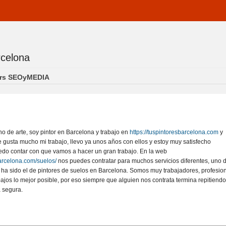
rcelona
s aqui
ers SEOyMEDIA
:
 no de arte, soy pintor en Barcelona y trabajo en
https://tuspintoresbarcelona.com
y
gusta mucho mi trabajo, llevo ya unos años con ellos y estoy muy satisfecho
do contar con que vamos a hacer un gran trabajo. En la web
barcelona.com/suelos/
nos puedes contratar para muchos servicios diferentes, uno d
ha sido el de pintores de suelos en Barcelona. Somos muy trabajadores, profesion
bajos lo mejor posible, por eso siempre que alguien nos contrata termina repitiendo
 segura.