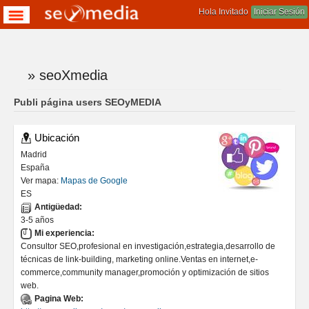
Hola Invitado
Iniciar Sesión
» seoXmedia
Te encuentras aqui
Publi página users SEOyMEDIA
Ubicación
Madrid
España
Ver mapa:
Mapas de Google
ES
Antigüedad:
3-5 años
Mi experiencia:
Consultor SEO,profesional en investigación,estrategia,desarrollo de
técnicas de link-building, marketing online.Ventas en internet,e-
commerce,community manager,promoción y optimización de sitios
web.
Pagina Web: