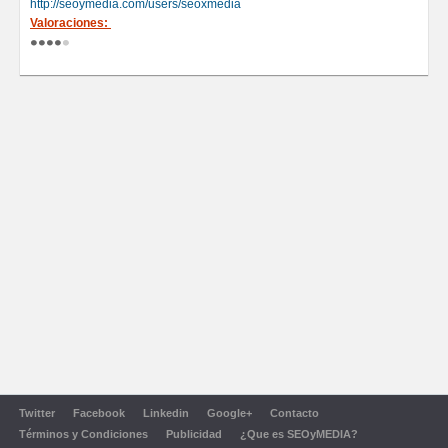
http://seoymedia.com/users/seoxmedia
Valoraciones:
Twitter
Facebook
Linkedin
Google+
Contacto
Términos y Condiciones
Publicidad
¿Que es SEOyMEDIA?