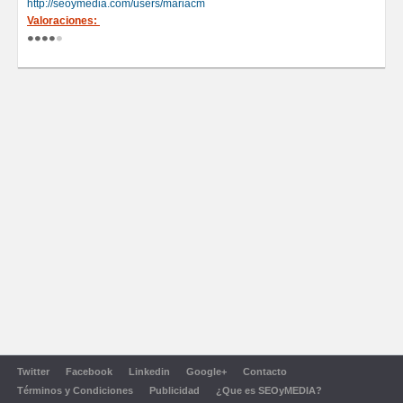
http://seoymedia.com/users/mariacm
Valoraciones:
Twitter
Facebook
Linkedin
Google+
Contacto
Términos y Condiciones
Publicidad
¿Que es SEOyMEDIA?