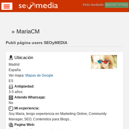
Hola Invitado
Iniciar Sesión
» MariaCM
Te encuentras aqui
Publi página users SEOyMEDIA
Ubicación
Madrid
España
Ver mapa:
Mapas de Google
ES
Antigüedad:
3-5 años
Atiendo Whatsapp:
No
Mi experiencia:
Soy Maria, tengo experiencia en Marketing Online, Community
Manager, SEO, Contenidos para Blogs...
Pagina Web: